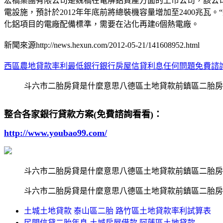
宏橋集團有限公司是魏橋在電解鋁資產方面的上市公司，該公司20
電設施，預計於2012年年底前將總裝機容量增加至2400兆
化鋁項目的電廠配備標準，需要在沾化再建6個熱電廠。
新聞來源http://news.hexun.com/2012-05-21/141608952.html
西區農地貸款率利最低銀行
銀行房屋信貸利息任何問題免費諮
斗六市二胎房貸是什麼意思八德區土地貸款前鎮區二胎房
整合各家銀行貸款方案(免費諮詢看看)：
http://www.youbao99.com/
斗六市二胎房貸是什麼意思八德區土地貸款前鎮區二胎房
斗六市二胎房貸是什麼意思八德區土地貸款前鎮區二胎房
土城土地貸款 泰山區二胎 路竹區土地貸款率利試算表
民間信貸二胎年息 土城房屋借款 阿蓮區土地貸款