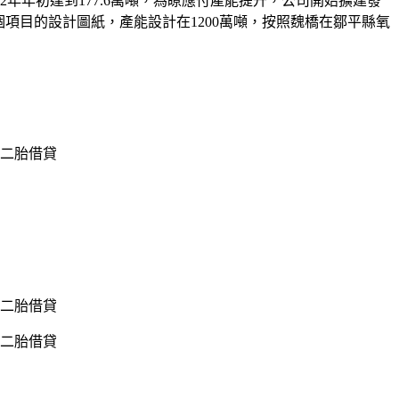
2年年初達到177.6萬噸，為瞭應付產能提升，公司開始擴建發
個項目的設計圖紙，產能設計在1200萬噸，按照魏橋在鄒平縣氧
二胎借貸
二胎借貸
二胎借貸