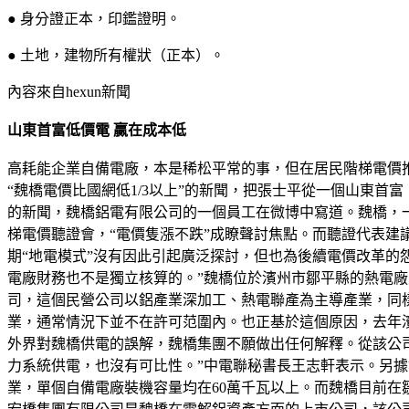
● 身分證正本，印鑑證明。
● 土地，建物所有權狀（正本）。
內容來自hexun新聞
山東首富低價電 贏在成本低
高耗能企業自備電廠，本是稀松平常的事，但在居民階梯電價推
“魏橋電價比國網低1/3以上”的新聞，把張士平從一個山東首
的新聞，魏橋鋁電有限公司的一個員工在微博中寫道。魏橋，一
梯電價聽證會，“電價隻漲不跌”成瞭聲討焦點。而聽證代表建
期“地電模式”沒有因此引起廣泛探討，但也為後續電價改革的
電廠財務也不是獨立核算的。”魏橋位於濱州市鄒平縣的熱電
司，這個民營公司以鋁產業深加工、熱電聯產為主導產業，同
業，通常情況下並不在許可范圍內。也正基於這個原因，去年
外界對魏橋供電的誤解，魏橋集團不願做出任何解釋。從該公
力系統供電，也沒有可比性。”中電聯秘書長王志軒表示。另據資
業，單個自備電廠裝機容量均在60萬千瓦以上。而魏橋目前在鄒