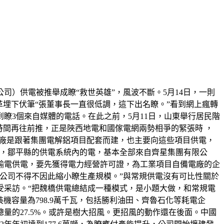
）供電被推舉成瞭“救世英雄”，風波不斷。5月14日，一則
改革埋下伏筆“張董事長一直很低調，這下出名瞭。”看到網上瘋轉
瞭3個來自媒體的電話。在此之前，5月11日，山東舉行居民階
時間再往前推，正是陜西地電和國傢電網兩勢相爭的緊張時 ，
電廠是跟著集團電解鋁項目配套而建，也主要向這些項目供電，
鎮，鄒平縣的供電系統內的電，基本全部來自齊星集團有限公
輸電供電，要先獲得電力經營許可證，為工業項目自備電廠的企
公司不得不因此縮小瞭生產規模。”與常規供電沒有可比性關於
受采訪。“把魏橋供電總結成一種模式，是小題大做，和常規電
機容量為798.9萬千瓦，包括勝利油田、齊魯石化等耗電企
量的27.5%。或許是樹大招風。更招風的動作還在後面。中國