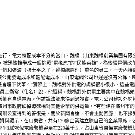
行、電力輸配成本不分的當口，魏橋（山東魏橋創業集團有限公司
富，被迅速推舉成一個挑戰“電老虎”的“民族英雄”。為後續電價
個和張波（張士平之子，魏橋總經理）重名的員工，一天內接到
議公開發電成本和輸配電成本，山東電網公司也遲遲沒有公佈。
怨言埋下伏筆。“實際上，魏橋對外供電的規模很小很小，這些
廠員工衛常（化名）說。他還稱，魏橋對外供電主要集中在魏橋
樣擁有自備電廠。但該說法並未得到過證實。電力公司建設外網
濱州市政府砍掉瞭魏橋對其他企業的供電量，“有些建在濱州市的
司辦公室得到的答復是，關於新聞言論，不會主動回應，也不接
料顯示，在山東省，共有179傢企業建立瞭自己的企業電廠，裝
平縣的6傢電廠裝機容量在220萬千瓦，占山東省自備電廠裝機總