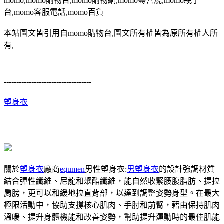
momo,momo購物台,momo購物網,momo壽喜燒,momo親子
台,momo客服電話,momo百貨
本站圖文皆引用自momo購物台,圖文所有權皆為原所有權人所
有,
-----------------------------------
塑身衣
關於
塑身衣
廠商
equmen
男性塑身衣:
男塑身衣
的設計強調材質
結合彈性纖維、尼龍和聚酯纖維，能自然收緊腰腹脂肪、提拉
肩膀，更可以和緩地拉直背部，以達到調整姿勢身型。在最大
極限活動中，協助支撐核心肌肉、手肘和前臂，藉由保持肌肉
溫暖、提升身體機能和改善姿勢，幫助提升運動時的最佳肌能