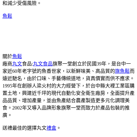
和減少受傷風險。
魚鬆
關於
魚鬆
廠商
丸文
食品:
丸文食品
旗聚一堂創立於民國39年，是台中一
家近60年老字號的魚香世家，以新鮮味美、高品質的
旗魚鬆
而
遠近馳名，由於口味、手藝傳統道地，貨真價實而供不應求。
1995年在創辦人梁火村的大力經營下，於台中縣大裡工業區購
置土地，興建近千坪的現代自動化安全衛生廠房，全面提升產
品品質、增加產量，並由魚產結合農產製造更多元化調理美
食。2002年又導入品牌形象旗聚一堂而致力於產品包裝的推
廣。
送禮最佳的選擇丸文
禮盒
。