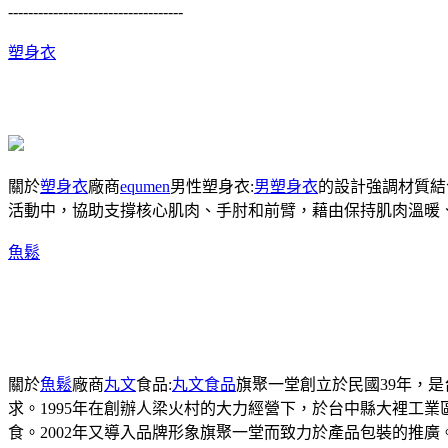
-----------------------------------
塑身衣
關於
塑身衣
廠商
equmen
男性塑身衣:
男塑身衣
的設計強調材質結
活動中，協助支撐核心肌肉、手肘和前臂，藉由保持肌肉溫暖
魚鬆
關於
魚鬆
廠商
丸文
食品:
丸文食品
旗聚一堂創立於民國39年，
求。1995年在創辦人梁火村的大力經營下，於台中縣大裡工
食。2002年又導入品牌形象旗聚一堂而致力於產品包裝的推廣