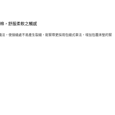
純棉，舒服柔軟之觸感
織法，使接縫處不易產生裂縫，鬆緊帶更採用包縫式車法，增加包覆床墊的緊