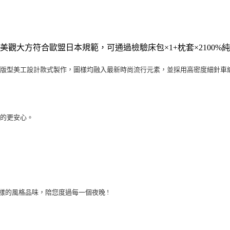
美觀大方符合歐盟日本規範，可通過檢驗床包×1+枕套×2100%
長版型美工設計款式製作，圖樣均融入最新時尚流行元素，並採用高密度細針車
睡的更安心。
的風格品味，陪您度過每一個夜晚 !