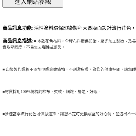
商品訊息功能
: 活性塗料環保印染製程大長版面設計流行花色，
商品訊息描述
:
■ 本款花色布料，全程布料環保印染、壓光加工製造、及
實及堅固度，不易失去彈性或斷裂。
■ 印染製作過程不添加甲醛等致癌物，不刺激皮膚，為您的健康把關，讓您
■材質採用100%精梳純棉布，柔軟、細緻、舒適、好眠。
■多種當季流行花色可供您選擇，讓您不定時更換寢室的好心情，營造出不一樣