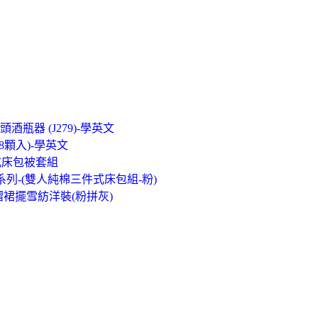
酒瓶器 (J279)-學英文
8顆入)-學英文
式床包被套組
萬歲系列-(雙人純棉三件式床包組-粉)
接細褶裙擺雪紡洋裝(粉拼灰)