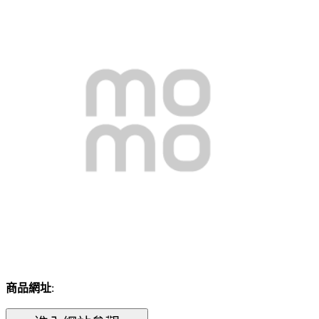
商品網址
: