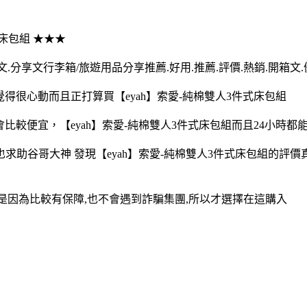
式床包組 ★★★
文.分享文行李箱/旅遊用品分享推薦.好用.推薦.評價.熱銷.開箱文
覺得很心動而且正打算買【eyah】索愛-純棉雙人3件式床包組
該會比較便宜，【eyah】索愛-純棉雙人3件式床包組而且24小
也求助谷哥大神 發現【eyah】索愛-純棉雙人3件式床包組的評
因,是因為比較有保障,也不會遇到詐騙集團,所以才選擇在這購入