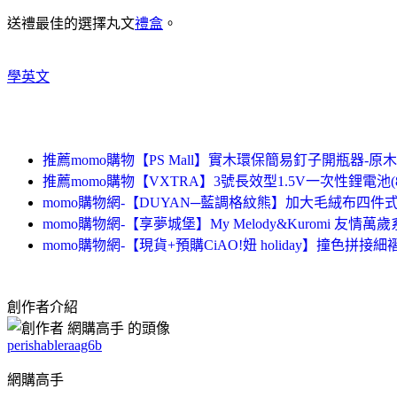
送禮最佳的選擇丸文
禮盒
。
學英文
推薦momo購物【PS Mall】實木環保簡易釘子開瓶器-原木頭
推薦momo購物【VXTRA】3號長效型1.5V一次性鋰電池(
momo購物網-【DUYAN─藍調格紋熊】加大毛絨布四件
momo購物網-【享夢城堡】My Melody&Kuromi 友情
momo購物網-【現貨+預購CiAO!妞 holiday】撞色拼
創作者介紹
perishableraag6b
網購高手