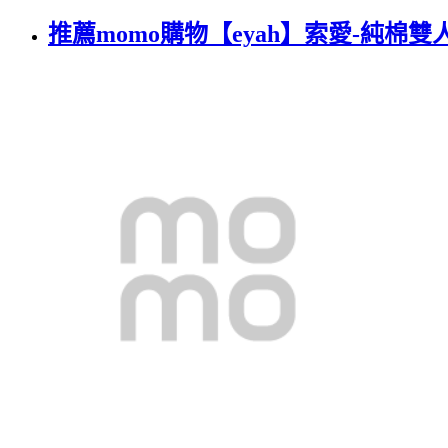
推薦momo購物【eyah】索愛-純棉雙