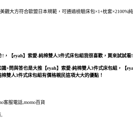
美觀大方符合歐盟日本規範，可通過檢驗床包×1+枕套×2100%
喔
!!
，
【eyah】索愛-純棉雙人3件式床包組
我很喜歡，買來試試看!!
識+問與答也是大推【eyah】索愛-純棉雙人3件式床包組，【eya
-純棉雙人3件式床包組有價格親民這項大大的優點！
omo客服電話,momo百貨
,