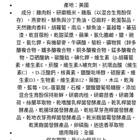
產地：美國
成分：雞肉粉，研磨糙米，雞脂（以混合生育酚保
存），燕麥粉，鯡魚與沙丁魚油，亞麻籽，乾蛋製品，
天然雞肉香料，胡蘿蔔，南瓜，鯡魚油，蔓越莓，蕃茄
渣，乾苜蓿粉，乾甜菜漿，蘋果，氯化膽鹼，鹽，豌
豆，氯化鉀，有機藜麥，牛磺酸，菊粉，礦物質（鋅多
醣複合物，鐵多醣複合物，銅多醣複合物，錳多醣複合
物，亞硒酸鈉，碳酸鈷，碘化鉀，維生素（β-胡蘿蔔
素，維生素E，菸酸，維生素A補充劑，抗壞血酸（維生
素C），D-泛酸鈣，核黃素，鹽酸吡哆醇，硫胺素，維
生素D3，生物素，維生素B12，葉酸），木瓜，乾海
帶，藍莓，DL-蛋氨酸，石榴，鹽酸鹽葡萄糖胺，添加
混合生育酚保持新鮮，研磨肉桂，研磨茴香，研磨薄
荷，絲蘭萃取物，乾嗜酸乳桿菌發酵產品，乾乳桿菌發
酵產品，乾腸球菌發酵產品，乾枯草芽孢桿菌發酵產
品，乾地衣芽孢桿菌發酵產品，乾米麴菌霉發酵產品，
乾黑麴菌發酵產品，卵磷脂，迷迭香萃取物
適用階段：全貓