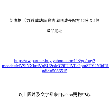
新鷹格 活力滋 成幼貓 雞肉 聰明成長配方 12磅 X 2包
產品網址
https://tw.partner.buy.yahoo.com:443/gd/buy?
mcode=MV9iNXkrdVpEU2tsMC9FUlVFc2pmSTY2Y0d
gdid=5086515
以上圖片及文字都來自yahoo購物中心