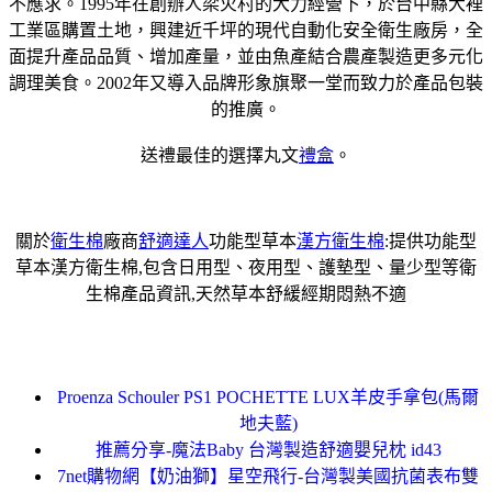
不應求。1995年在創辦人梁火村的大力經營下，於台中縣大裡
工業區購置土地，興建近千坪的現代自動化安全衛生廠房，全
面提升產品品質、增加產量，並由魚產結合農產製造更多元化
調理美食。2002年又導入品牌形象旗聚一堂而致力於產品包裝
的推廣。
送禮最佳的選擇丸文
禮盒
。
關於
衛生棉
廠商
舒適達人
功能型草本
漢方衛生棉
:提供功能型
草本漢方衛生棉,包含日用型、夜用型、護墊型、量少型等衛
生棉產品資訊,天然草本舒緩經期悶熱不適
Proenza Schouler PS1 POCHETTE LUX羊皮手拿包(馬爾
地夫藍)
推薦分享-魔法Baby 台灣製造舒適嬰兒枕 id43
7net購物網【奶油獅】星空飛行-台灣製美國抗菌表布雙