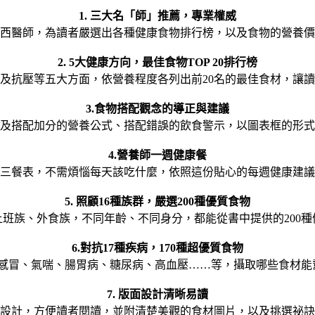
1. 三大名「師」推薦，專業權威
西醫師，為讀者嚴選出各種健康食物排行榜，以及食物的營養價
2. 5大健康方向，最佳食物TOP 20排行榜
及抗壓等五大方面，依營養程度各列出前20名的最佳食材，讓
3.食物搭配觀念的導正與建議
及搭配加分的營養公式、搭配錯誤的飲食警示，以圖表框的形式
4.營養師一週健康餐
三餐表，不需煩惱每天該吃什麼，依照這份貼心的每週健康建議
5. 照顧16種族群，嚴選200種優質食物
班族、外食族，不同年齡、不同身分，都能從書中提供的200
6.對抗17種疾病，170種超優質食物
如感冒、氣喘、腸胃病、糖尿病、高血壓……等，攝取哪些食材能幫
7. 版面設計清晰易讀
設計，方便讀者閱讀，並附清楚美觀的食材圖片，以及挑選祕訣