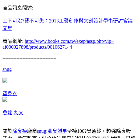
商品訊息簡述:
工不可沒?藝不可失：2013工藝創作與文創設計學術研討會論
文集
商品網址:
http://www.books.com.tw/exep/assp.php/vip--
af000027898/products/0010627144
-----------------------------------
snug
塑身衣
魚鬆
丸文
關於
除臭襪
廠商
snug
:
腳臭剋星
全襪100?臭通紗，超強除臭吸