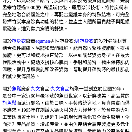
汗力、透氣乾爽。結合竹炭與奈米科技的優質機能纖維，是將
孟宗竹經過1000度C高溫炭化後，運用奈米技術，將竹炭粉末
完全地融合於纖維之中，再配合纖維本身的特殊結構，可完全
發揮竹炭本身除臭功能的特性，並產生人體所需負離子與阻絕
電磁波，達到健康穿襪的舒適。
關於
塑身衣
廠商
equmen
男性塑身衣:
男塑身衣
的設計強調材質
結合彈性纖維、尼龍和聚酯纖維，能自然收緊腰腹脂肪、提拉
肩膀，更可以和緩地拉直背部，以達到調整姿勢身型。在最大
極限活動中，協助支撐核心肌肉、手肘和前臂，藉由保持肌肉
溫暖、提升身體機能和改善姿勢，幫助提升運動時的最佳肌能
和減少受傷風險。
關於
魚鬆
廠商
丸文
食品:
丸文食品
旗聚一堂創立於民國39年，
是台中一家近60年老字號的魚香世家，以新鮮味美、高品質的
旗魚鬆
而遠近馳名，由於口味、手藝傳統道地，貨真價實而供
不應求。1995年在創辦人梁火村的大力經營下，於台中縣大裡
工業區購置土地，興建近千坪的現代自動化安全衛生廠房，全
面提升產品品質、增加產量，並由魚產結合農產製造更多元化
調理美食。2002年又導入品牌形象旗聚一堂而致力於產品包裝