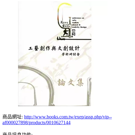
商品網址:
http://www.books.com.tw/exep/assp.php/vip--
af000027898/products/0010627144
商品訊息功能: