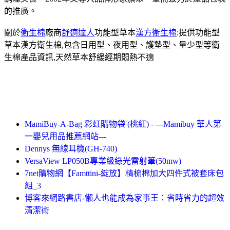
的推廣。
關於
衛生棉
廠商
舒適達人
功能型草本
漢方衛生棉
:提供功能型
草本漢方衛生棉,包含日用型、夜用型、護墊型、量少型等衛
生棉產品資訊,天然草本舒緩經期悶熱不適
MamiBuy-A-Bag 彩虹購物袋 (桃紅) - ---Mamibuy 華人第
一嬰兒用品推薦網站---
Dennys 無線耳機(GH-740)
VersaView LP050B專業級綠光雷射筆(50mw)
7net購物網【Famttini-綻放】精梳棉加大四件式被套床包
組_3
博客來網路書店-懶人也能成為家事王：省時省力的超效
清潔術